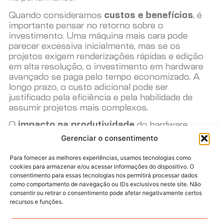
Quando consideramos
custos e benefícios
, é
importante pensar no retorno sobre o
investimento. Uma máquina mais cara pode
parecer excessiva inicialmente, mas se os
projetos exigem renderizações rápidas e edição
em alta resolução, o investimento em hardware
avançado se paga pelo tempo economizado. A
longo prazo, o custo adicional pode ser
justificado pela eficiência e pela habilidade de
assumir projetos mais complexos.
O
impacto na produtividade
do hardware
adequado é inegável. Uma configuração que
Gerenciar o consentimento
apoia plenamente os softwares Adobe permite
que designers trabalhem sem interrupções
Para fornecer as melhores experiências, usamos tecnologias como
devido a congelamentos ou lentidão. Isso não
cookies para armazenar e/ou acessar informações do dispositivo. O
consentimento para essas tecnologias nos permitirá processar dados
apenas melhora a eficiência, mas também
como comportamento de navegação ou IDs exclusivos neste site. Não
contribui para um ambiente mais criativo, onde
consentir ou retirar o consentimento pode afetar negativamente certos
as ideias podem ser executadas sem limites
recursos e funções.
técnicos. Uma configuração bem ajustada pode
aumentar significativamente a produção e a