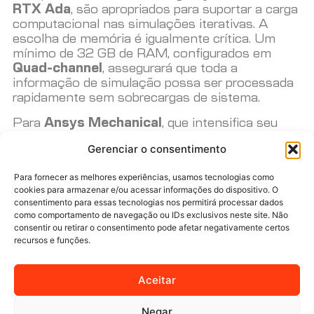
RTX Ada
, são apropriados para suportar a carga
computacional nas simulações iterativas. A
escolha de memória é igualmente crítica. Um
mínimo de 32 GB de RAM, configurados em
Quad-channel
, assegurará que toda a
informação de simulação possa ser processada
rapidamente sem sobrecargas de sistema.
Para
Ansys Mechanical
, que intensifica seu
uso em
HPC
com práticas de
FEA
, a preferência
Gerenciar o consentimento
por CPUs com alto número de núcleos físicos e
suporte para
AVX-512
é imprescindível. Estas
Para fornecer as melhores experiências, usamos tecnologias como
características melhoram o fluxo de trabalho
cookies para armazenar e/ou acessar informações do dispositivo. O
durante cálculos complexos de simulação
consentimento para essas tecnologias nos permitirá processar dados
estrutural. Embora GPUs ainda ajudem no
como comportamento de navegação ou IDs exclusivos neste site. Não
processamento gráfico, o foco em CPU e RAM
consentir ou retirar o consentimento pode afetar negativamente certos
de alta capacidade, com 64 GB em
Octa-
recursos e funções.
channel
, pode ser mais benéfico, especialmente
quando se trabalha com graus de liberdade
Aceitar
elevados. A memória com alta largura de banda
suporta melhor o processamento das matrizes
Negar