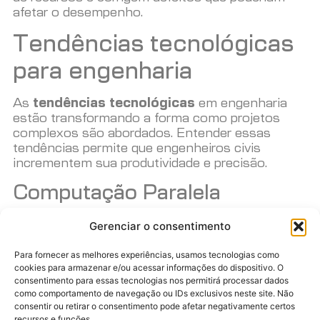
afetar o desempenho.
Tendências tecnológicas
para engenharia
As
tendências tecnológicas
em engenharia
estão transformando a forma como projetos
complexos são abordados. Entender essas
tendências permite que engenheiros civis
incrementem sua produtividade e precisão.
Computação Paralela
A
computação paralela
está no centro das
Gerenciar o consentimento
inovações em engenharia. Ao possibilitar
cálculos simultâneos, ela acelera a análise de
Para fornecer as melhores experiências, usamos tecnologias como
cookies para armazenar e/ou acessar informações do dispositivo. O
dados e a execução de simulações complexas.
consentimento para essas tecnologias nos permitirá processar dados
Utilizando múltiplos núcleos de processamento,
como comportamento de navegação ou IDs exclusivos neste site. Não
projetos que dependem de cálculo intenso, como
consentir ou retirar o consentimento pode afetar negativamente certos
análises de stress estrutural, podem ser
recursos e funções.