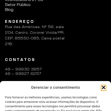
Setor Público
Blog
ENDEREÇO
Rua das Américas, N° 56, sala
204, Centro. Coronel Vivida/PR,
CEP: 85550-085, Caixa postal
218.
CONTATOS
46 – 99930 3957
46 – 99927 6257
contato@zenion.com.br
Gerenciar o consentimento
ABRIR UM CHAMADO
Para fornecer as melhores experiências, usamos tecnologias como
cookies para armazenar e/ou acessar informações do dispositivo. O
consentimento para essas tecnologias nos permitirá processar dados
REDES SOCIAIS
como comportamento de navegação ou IDs exclusivos neste site. Não