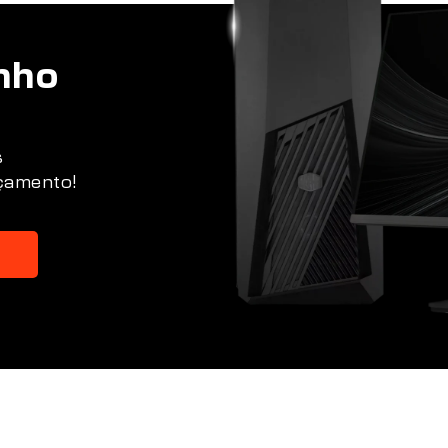
nho
s
rçamento!