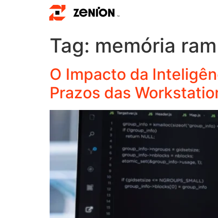
Tag:
memória ram
O Impacto da Inteligên
Prazos das Workstati