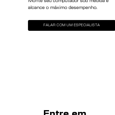
Monte seu computador sob medida e
alcance o máximo desempenho.
FALAR COM UM ESPECIALISTA
Entre em