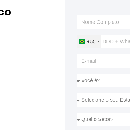
co
+55