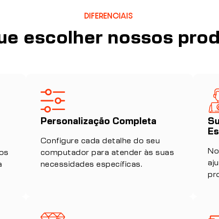
DIFERENCIAIS
ue escolher nossos pro
Personalização Completa
Su
Es
Configure cada detalhe do seu
No
ços
computador para atender às suas
aj
a
necessidades específicas.
pr