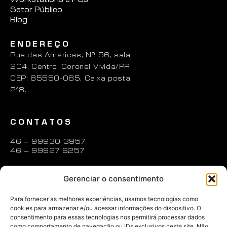
Setor Público
Blog
ENDEREÇO
Rua das Américas, N° 56, sala
204, Centro. Coronel Vivida/PR,
CEP: 85550-085, Caixa postal
218.
CONTATOS
46 – 99930 3957
46 – 99927 6257
contato@zenion.com.br
Gerenciar o consentimento
ABRIR UM CHAMADO
Para fornecer as melhores experiências, usamos tecnologias como
cookies para armazenar e/ou acessar informações do dispositivo. O
consentimento para essas tecnologias nos permitirá processar dados
REDES SOCIAIS
como comportamento de navegação ou IDs exclusivos neste site. Não