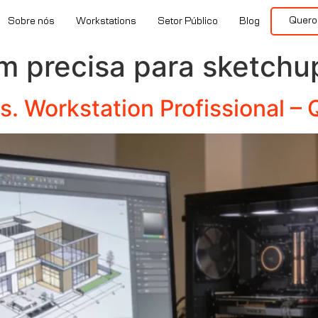
Quero
Sobre nós
Workstations
Setor Público
Blog
m precisa para sketchu
 Workstation Profissional – 