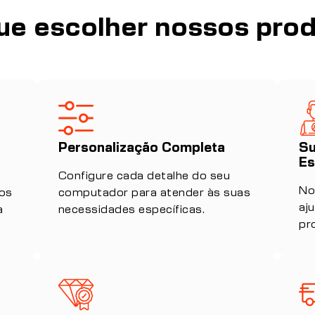
ue escolher nossos pro
Personalização Completa
Su
Es
Configure cada detalhe do seu
No
ços
computador para atender às suas
aj
a
necessidades específicas.
pr