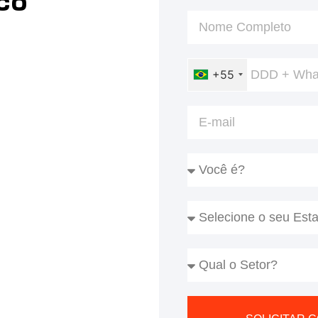
co
+55