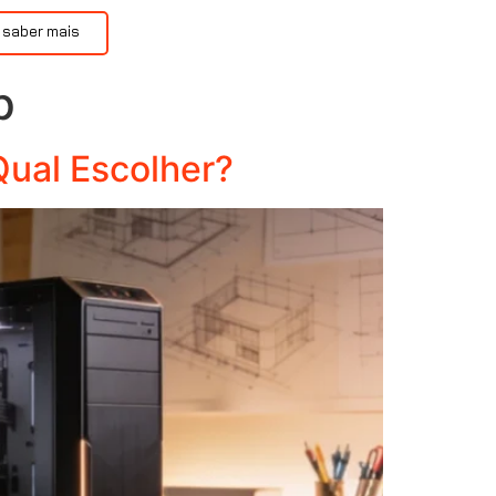
 saber mais
p
Qual Escolher?