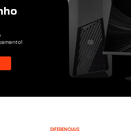
nho
s
rçamento!
DIFERENCIAIS