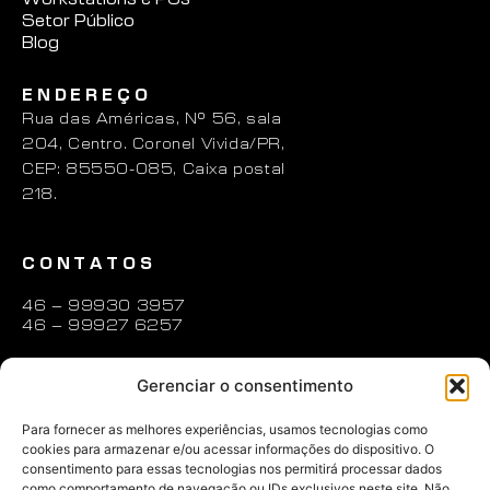
Setor Público
Blog
ENDEREÇO
Rua das Américas, N° 56, sala
204, Centro. Coronel Vivida/PR,
CEP: 85550-085, Caixa postal
218.
CONTATOS
46 – 99930 3957
46 – 99927 6257
contato@zenion.com.br
Gerenciar o consentimento
ABRIR UM CHAMADO
Para fornecer as melhores experiências, usamos tecnologias como
cookies para armazenar e/ou acessar informações do dispositivo. O
consentimento para essas tecnologias nos permitirá processar dados
REDES SOCIAIS
como comportamento de navegação ou IDs exclusivos neste site. Não